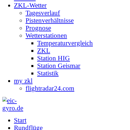
ZKL-Wetter
Tagesverlauf
Pistenverhältnisse
Prognose
Wetterstationen
Temperaturvergleich
ZKL
Station HIG
Station Geismar
Statistik
my zkl
flightradar24.com
Start
Rundflüge