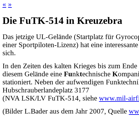
«
»
Die FuTK-514 in Kreuzebra
Das jetzige UL-Gelände (Startplatz für Gyroc
einer Sportpiloten-Lizenz) hat eine interessante
sich.
In den Zeiten des kalten Krieges bis zum End
diesem Gelände eine
Fu
nk
t
echnische
K
ompani
stationiert. Neben der aufwendigen Funktechni
Hubschrauberlandeplatz 3177
(NVA LSK/LV FuTK-514, siehe
www.mil-airfi
(Bilder L.Bader aus dem Jahr 2007, Quelle
www